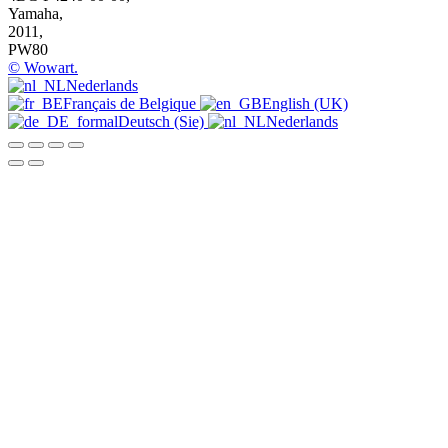
Yamaha,
2011
,
PW80
© Wowart.
Nederlands
Français de Belgique
English (UK)
Deutsch (Sie)
Nederlands